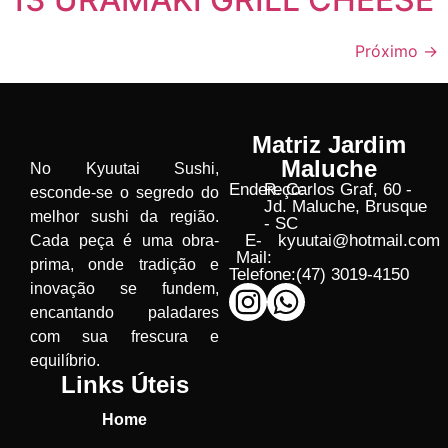
Próximo
→
Matriz Jardim
Maluche
No Kyuutai Sushi,
Endereço:
R. Carlos Graf, 60 -
esconde-se o segredo do
Jd. Maluche, Brusque
melhor sushi da região.
- SC
E-
kyuutai@hotmail.com
Cada peça é uma obra-
Mail:
prima, onde tradição e
Telefone:
(47) 3019-4150
inovação se fundem,
encantando paladares
com sua frescura e
equilíbrio.
Links Úteis
Home