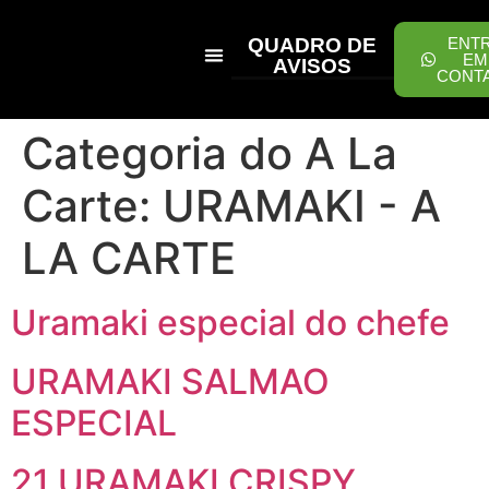
QUADRO DE
ENT
EM
AVISOS
CONT
PEÇA ONLINE
Categoria do A La
Carte:
URAMAKI - A
LA CARTE
Uramaki especial do chefe
URAMAKI SALMAO
ESPECIAL
21 URAMAKI CRISPY