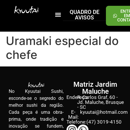
QUADRO DE
ENT
EM
AVISOS
CONT
PEÇA ONLINE
Uramaki especial do
chefe
Matriz Jardim
Maluche
No Kyuutai Sushi,
Endereço:
R. Carlos Graf, 60 -
esconde-se o segredo do
Jd. Maluche, Brusque
melhor sushi da região.
- SC
E-
kyuutai@hotmail.com
Cada peça é uma obra-
Mail:
prima, onde tradição e
Telefone:
(47) 3019-4150
inovação se fundem,