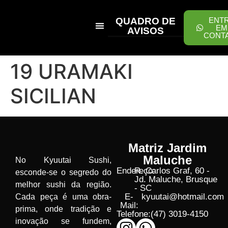
QUADRO DE
ENT
EM
AVISOS
CONT
PEÇA ONLINE
19 URAMAKI
SICILIAN
Matriz Jardim
Maluche
No Kyuutai Sushi,
Endereço:
R. Carlos Graf, 60 -
esconde-se o segredo do
Jd. Maluche, Brusque
melhor sushi da região.
- SC
E-
kyuutai@hotmail.com
Cada peça é uma obra-
Mail:
prima, onde tradição e
Telefone:
(47) 3019-4150
inovação se fundem,