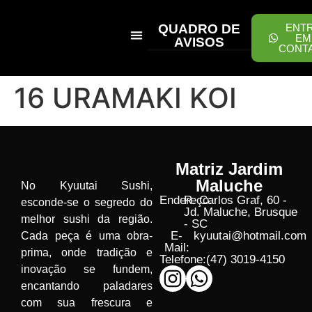
QUADRO DE
ENT
EM
AVISOS
CONT
PEÇA ONLINE
16 URAMAKI KOI
Matriz Jardim
Maluche
No Kyuutai Sushi,
Endereço:
R. Carlos Graf, 60 -
esconde-se o segredo do
Jd. Maluche, Brusque
melhor sushi da região.
- SC
E-
kyuutai@hotmail.com
Cada peça é uma obra-
Mail:
prima, onde tradição e
Telefone:
(47) 3019-4150
inovação se fundem,
encantando paladares
com sua frescura e