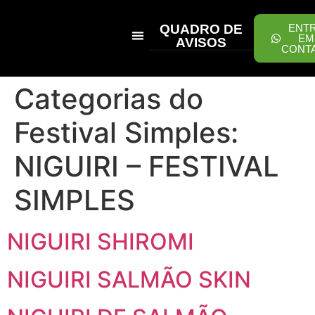
QUADRO DE
ENT
EM
AVISOS
CONT
PEÇA ONLINE
Categorias do
Festival Simples:
NIGUIRI – FESTIVAL
SIMPLES
NIGUIRI SHIROMI
NIGUIRI SALMÃO SKIN