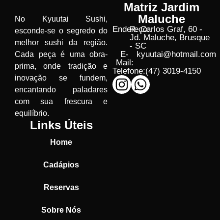
Matriz Jardim
Maluche
No Kyuutai Sushi,
Endereço:
R. Carlos Graf, 60 -
esconde-se o segredo do
Jd. Maluche, Brusque
melhor sushi da região.
- SC
E-
kyuutai@hotmail.com
Cada peça é uma obra-
Mail:
prima, onde tradição e
Telefone:
(47) 3019-4150
inovação se fundem,
encantando paladares
com sua frescura e
equilíbrio.
Links Úteis
Home
Cadápios
Reservas
Sobre Nós