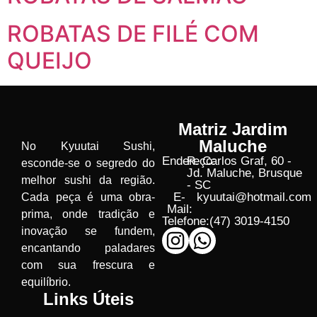
ROBATAS DE FILÉ COM
QUEIJO
Matriz Jardim
Maluche
No Kyuutai Sushi,
Endereço:
R. Carlos Graf, 60 -
esconde-se o segredo do
Jd. Maluche, Brusque
melhor sushi da região.
- SC
E-
kyuutai@hotmail.com
Cada peça é uma obra-
Mail:
prima, onde tradição e
Telefone:
(47) 3019-4150
inovação se fundem,
encantando paladares
com sua frescura e
equilíbrio.
Links Úteis