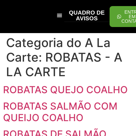
QUADRO DE
ENT
EM
AVISOS
CONT
PEÇA ONLINE
Categoria do A La
Carte:
ROBATAS - A
LA CARTE
ROBATAS QUEJO COALHO
ROBATAS SALMÃO COM
QUEIJO COALHO
ROBATAS DE SALMÃO