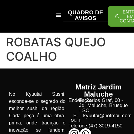
QUADRO DE
ENT
EM
AVISOS
CONT
PEÇA ONLINE
ROBATAS QUEJO
COALHO
Matriz Jardim
Maluche
No Kyuutai Sushi,
Endereço:
R. Carlos Graf, 60 -
esconde-se o segredo do
Jd. Maluche, Brusque
melhor sushi da região.
- SC
E-
kyuutai@hotmail.com
Cada peça é uma obra-
Mail:
prima, onde tradição e
Telefone:
(47) 3019-4150
inovação se fundem,