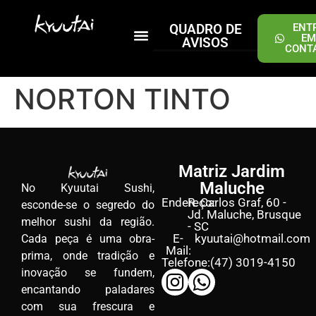
QUADRO DE
ENT
EM
AVISOS
CONT
PEÇA ONLINE
NORTON TINTO
Matriz Jardim
Maluche
No Kyuutai Sushi,
Endereço:
R. Carlos Graf, 60 -
esconde-se o segredo do
Jd. Maluche, Brusque
melhor sushi da região.
- SC
E-
kyuutai@hotmail.com
Cada peça é uma obra-
Mail:
prima, onde tradição e
Telefone:
(47) 3019-4150
inovação se fundem,
encantando paladares
com sua frescura e