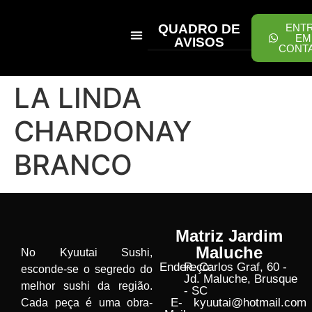
QUADRO DE
ENT
EM
AVISOS
CONT
PEÇA ONLINE
LA LINDA
CHARDONAY
BRANCO
Matriz Jardim
Maluche
No Kyuutai Sushi,
Endereço:
R. Carlos Graf, 60 -
esconde-se o segredo do
Jd. Maluche, Brusque
melhor sushi da região.
- SC
E-
kyuutai@hotmail.com
Cada peça é uma obra-