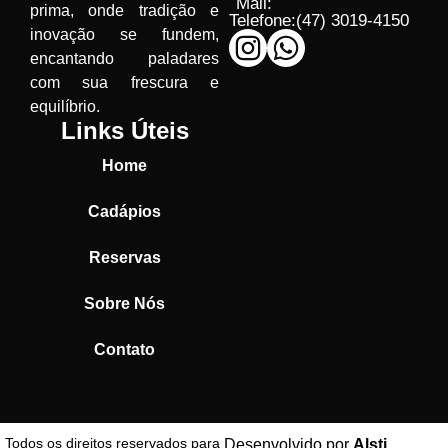
Mail:
prima, onde tradição e
Telefone:
(47) 3019-4150
inovação se fundem,
encantando paladares
com sua frescura e
equilíbrio.
Links Úteis
Home
Cadápios
Reservas
Sobre Nós
Contato
Todos os direitos reservados para
Desenvolvido por
Alsti