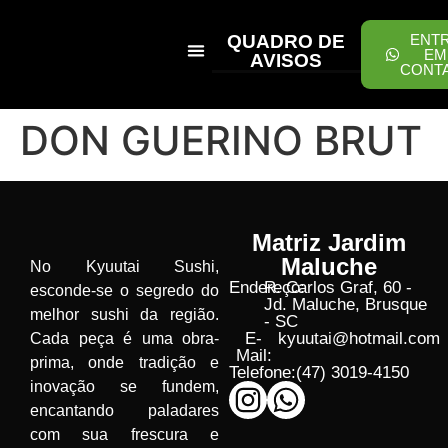
QUADRO DE
ENT
EM
AVISOS
CONT
PEÇA ONLINE
DON GUERINO BRUT
Matriz Jardim
Maluche
No Kyuutai Sushi,
Endereço:
R. Carlos Graf, 60 -
esconde-se o segredo do
Jd. Maluche, Brusque
melhor sushi da região.
- SC
E-
kyuutai@hotmail.com
Cada peça é uma obra-
Mail:
prima, onde tradição e
Telefone:
(47) 3019-4150
inovação se fundem,
encantando paladares
com sua frescura e