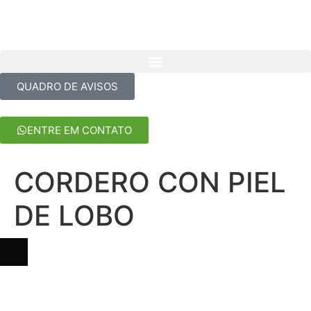
QUADRO DE AVISOS
ENTRE EM CONTATO
CORDERO CON PIEL
DE LOBO
No Kyuutai Sushi, esconde-se o segredo do melhor sushi da
região. Cada peça é uma obra-prima, onde tradição e inovação