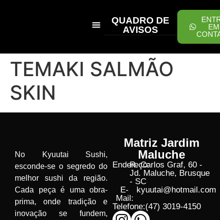
QUADRO DE
ENT
EM
AVISOS
CONT
PEÇA ONLINE
TEMAKI SALMÃO
SKIN
Matriz Jardim
Maluche
No Kyuutai Sushi,
Endereço:
R. Carlos Graf, 60 -
esconde-se o segredo do
Jd. Maluche, Brusque
melhor sushi da região.
- SC
E-
kyuutai@hotmail.com
Cada peça é uma obra-
Mail:
prima, onde tradição e
Telefone:
(47) 3019-4150
inovação se fundem,