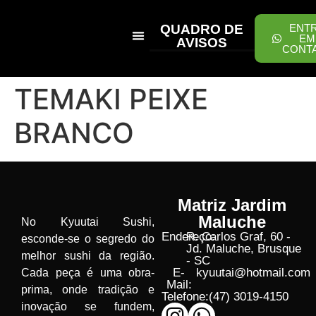
QUADRO DE
ENT
EM
AVISOS
CONT
PEÇA ONLINE
TEMAKI PEIXE
BRANCO
Matriz Jardim
Maluche
No Kyuutai Sushi,
Endereço:
R. Carlos Graf, 60 -
esconde-se o segredo do
Jd. Maluche, Brusque
melhor sushi da região.
- SC
E-
kyuutai@hotmail.com
Cada peça é uma obra-
Mail:
prima, onde tradição e
Telefone:
(47) 3019-4150
inovação se fundem,