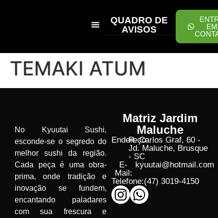
QUADRO DE
ENT
EM
AVISOS
CONT
PEÇA ONLINE
TEMAKI ATUM
Matriz Jardim
Maluche
No Kyuutai Sushi,
Endereço:
R. Carlos Graf, 60 -
esconde-se o segredo do
Jd. Maluche, Brusque
melhor sushi da região.
- SC
E-
kyuutai@hotmail.com
Cada peça é uma obra-
Mail:
prima, onde tradição e
Telefone:
(47) 3019-4150
inovação se fundem,
encantando paladares
com sua frescura e