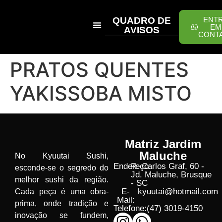
QUADRO DE
ENT
EM
AVISOS
CONT
PEÇA ONLINE
PRATOS QUENTES
YAKISSOBA MISTO
Matriz Jardim
Maluche
No Kyuutai Sushi,
Endereço:
R. Carlos Graf, 60 -
esconde-se o segredo do
Jd. Maluche, Brusque
melhor sushi da região.
- SC
E-
kyuutai@hotmail.com
Cada peça é uma obra-
Mail:
prima, onde tradição e
Telefone:
(47) 3019-4150
inovação se fundem,