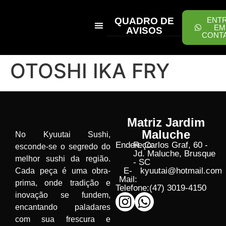
QUADRO DE
ENT
EM
AVISOS
CONT
PEÇA ONLINE
OTOSHI IKA FRY
Matriz Jardim
Maluche
No Kyuutai Sushi,
Endereço:
R. Carlos Graf, 60 -
esconde-se o segredo do
Jd. Maluche, Brusque
melhor sushi da região.
- SC
E-
kyuutai@hotmail.com
Cada peça é uma obra-
Mail:
prima, onde tradição e
Telefone:
(47) 3019-4150
inovação se fundem,
encantando paladares
com sua frescura e