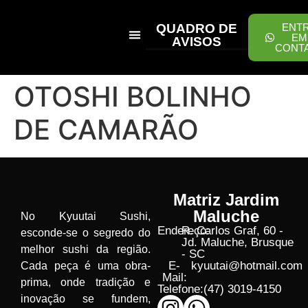
QUADRO DE
ENT
EM
AVISOS
CONT
PEÇA ONLINE
OTOSHI BOLINHO
DE CAMARÃO
Matriz Jardim
Maluche
No Kyuutai Sushi,
Endereço:
R. Carlos Graf, 60 -
esconde-se o segredo do
Jd. Maluche, Brusque
melhor sushi da região.
- SC
E-
kyuutai@hotmail.com
Cada peça é uma obra-
Mail:
prima, onde tradição e
Telefone:
(47) 3019-4150
inovação se fundem,