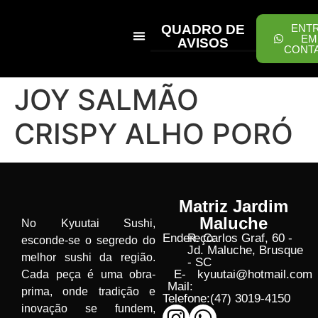
QUADRO DE
ENT
EM
AVISOS
CONT
PEÇA ONLINE
JOY SALMÃO
CRISPY ALHO PORÓ
Matriz Jardim
Maluche
No Kyuutai Sushi,
Endereço:
R. Carlos Graf, 60 -
esconde-se o segredo do
Jd. Maluche, Brusque
melhor sushi da região.
- SC
E-
kyuutai@hotmail.com
Cada peça é uma obra-
Mail:
prima, onde tradição e
Telefone:
(47) 3019-4150
inovação se fundem,