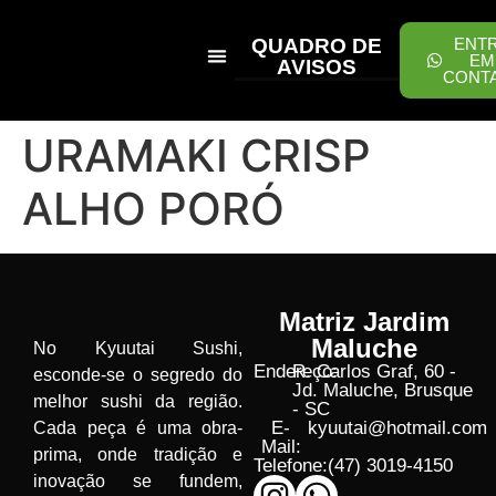
QUADRO DE
ENT
EM
AVISOS
CONT
PEÇA ONLINE
URAMAKI CRISP
ALHO PORÓ
Matriz Jardim
Maluche
No Kyuutai Sushi,
Endereço:
R. Carlos Graf, 60 -
esconde-se o segredo do
Jd. Maluche, Brusque
melhor sushi da região.
- SC
E-
kyuutai@hotmail.com
Cada peça é uma obra-
Mail:
prima, onde tradição e
Telefone:
(47) 3019-4150
inovação se fundem,