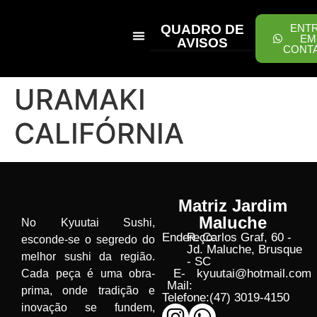
QUADRO DE
ENT
EM
AVISOS
CONT
PEÇA ONLINE
URAMAKI
CALIFÓRNIA
Matriz Jardim
Maluche
No Kyuutai Sushi,
Endereço:
R. Carlos Graf, 60 -
esconde-se o segredo do
Jd. Maluche, Brusque
melhor sushi da região.
- SC
E-
kyuutai@hotmail.com
Cada peça é uma obra-
Mail:
prima, onde tradição e
Telefone:
(47) 3019-4150
inovação se fundem,