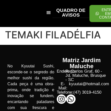
QUADRO DE
ENT
EM
AVISOS
CONT
PEÇA ONLINE
TEMAKI FILADÉLFIA
Matriz Jardim
Maluche
No Kyuutai Sushi,
Endereço:
R. Carlos Graf, 60 -
esconde-se o segredo do
Jd. Maluche, Brusque
melhor sushi da região.
- SC
E-
kyuutai@hotmail.com
Cada peça é uma obra-
Mail:
prima, onde tradição e
Telefone:
(47) 3019-4150
inovação se fundem,
encantando paladares
com sua frescura e