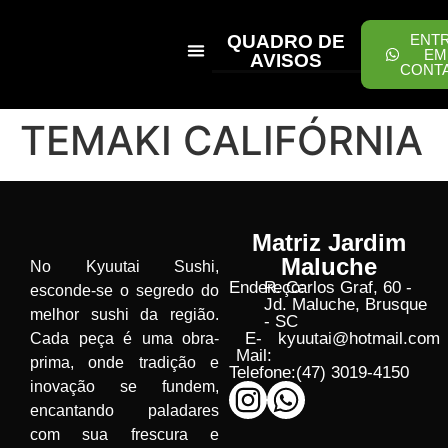
QUADRO DE
ENT
EM
AVISOS
CONT
PEÇA ONLINE
TEMAKI CALIFÓRNIA
Matriz Jardim
Maluche
No Kyuutai Sushi,
Endereço:
R. Carlos Graf, 60 -
esconde-se o segredo do
Jd. Maluche, Brusque
melhor sushi da região.
- SC
E-
kyuutai@hotmail.com
Cada peça é uma obra-
Mail:
prima, onde tradição e
Telefone:
(47) 3019-4150
inovação se fundem,
encantando paladares
com sua frescura e