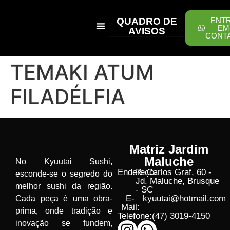
QUADRO DE
ENT
EM
AVISOS
CONT
PEÇA ONLINE
TEMAKI ATUM
FILADÉLFIA
Matriz Jardim
Maluche
No Kyuutai Sushi,
Endereço:
R. Carlos Graf, 60 -
esconde-se o segredo do
Jd. Maluche, Brusque
melhor sushi da região.
- SC
E-
kyuutai@hotmail.com
Cada peça é uma obra-
Mail:
prima, onde tradição e
Telefone:
(47) 3019-4150
inovação se fundem,