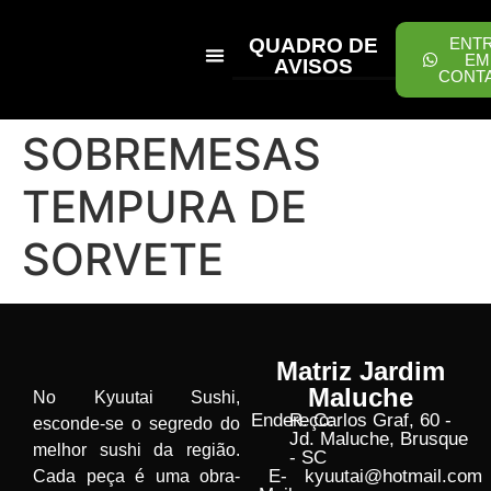
QUADRO DE
ENT
EM
AVISOS
CONT
PEÇA ONLINE
SOBREMESAS
TEMPURA DE
SORVETE
Matriz Jardim
Maluche
No Kyuutai Sushi,
Endereço:
R. Carlos Graf, 60 -
esconde-se o segredo do
Jd. Maluche, Brusque
melhor sushi da região.
- SC
E-
kyuutai@hotmail.com
Cada peça é uma obra-