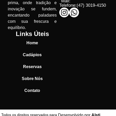
Mail:
prima, onde tradição e
Telefone:
(47) 3019-4150
inovação se fundem,
encantando paladares
com sua frescura e
equilíbrio.
Links Úteis
Home
Cadápios
Reservas
Sobre Nós
Contato
Todos os direitos reservados para
Desenvolvido por
Alsti