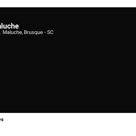
aluche
d. Maluche, Brusque - SC
es