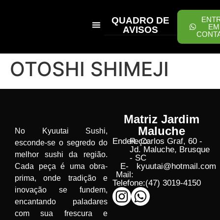
QUADRO DE
ENT
EM
AVISOS
CONT
PEÇA ONLINE
OTOSHI SHIMEJI
Matriz Jardim
Maluche
No Kyuutai Sushi,
Endereço:
R. Carlos Graf, 60 -
esconde-se o segredo do
Jd. Maluche, Brusque
melhor sushi da região.
- SC
E-
kyuutai@hotmail.com
Cada peça é uma obra-
Mail:
prima, onde tradição e
Telefone:
(47) 3019-4150
inovação se fundem,
encantando paladares
com sua frescura e