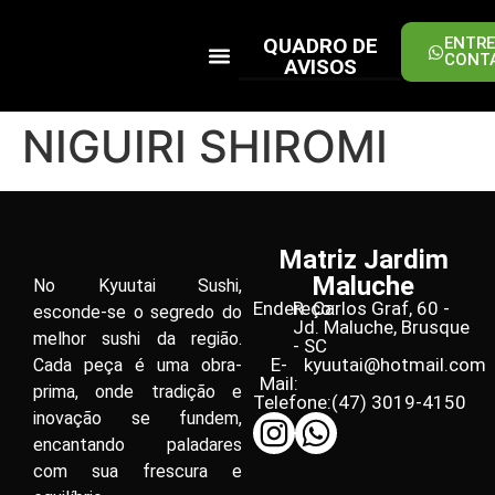
QUADRO DE
ENTRE
CONT
AVISOS
PEÇA ONLINE
NIGUIRI SHIROMI
Matriz Jardim
Maluche
No Kyuutai Sushi,
Endereço:
R. Carlos Graf, 60 -
esconde-se o segredo do
Jd. Maluche, Brusque
melhor sushi da região.
- SC
E-
kyuutai@hotmail.com
Cada peça é uma obra-
Mail:
prima, onde tradição e
Telefone:
(47) 3019-4150
inovação se fundem,
encantando paladares
com sua frescura e