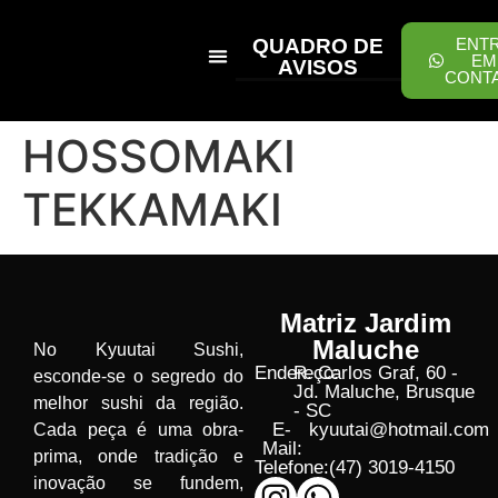
QUADRO DE
ENT
EM
AVISOS
CONT
PEÇA ONLINE
HOSSOMAKI
TEKKAMAKI
Matriz Jardim
Maluche
No Kyuutai Sushi,
Endereço:
R. Carlos Graf, 60 -
esconde-se o segredo do
Jd. Maluche, Brusque
melhor sushi da região.
- SC
E-
kyuutai@hotmail.com
Cada peça é uma obra-
Mail:
prima, onde tradição e
Telefone:
(47) 3019-4150
inovação se fundem,