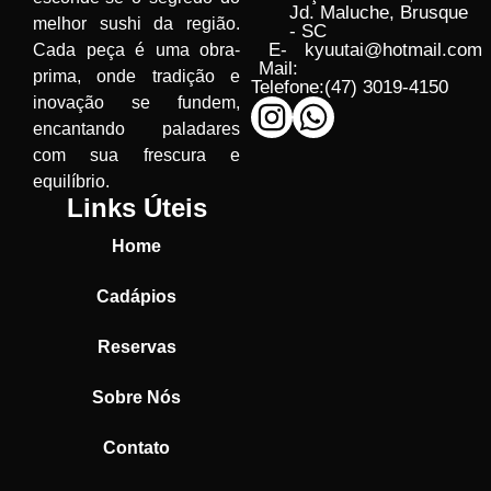
Jd. Maluche, Brusque
melhor sushi da região.
- SC
E-
kyuutai@hotmail.com
Cada peça é uma obra-
Mail:
prima, onde tradição e
Telefone:
(47) 3019-4150
inovação se fundem,
encantando paladares
com sua frescura e
equilíbrio.
Links Úteis
Home
Cadápios
Reservas
Sobre Nós
Contato