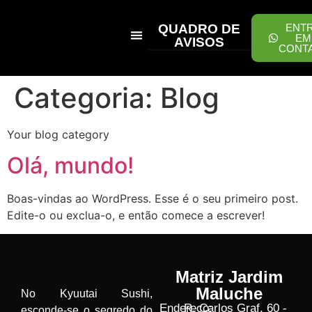
QUADRO DE
ENT
EM
AVISOS
CONT
PEÇA ONLINE
Categoria:
Blog
Your blog category
Olá, mundo!
Boas-vindas ao WordPress. Esse é o seu primeiro post.
Edite-o ou exclua-o, e então comece a escrever!
Matriz Jardim
Maluche
No Kyuutai Sushi,
Endereço:
R. Carlos Graf, 60 -
esconde-se o segredo do