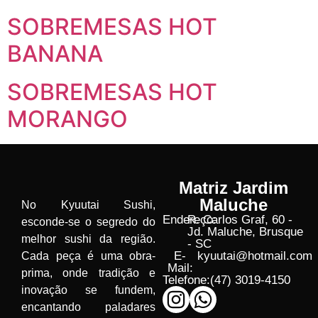
SOBREMESAS HOT
BANANA
SOBREMESAS HOT
MORANGO
Matriz Jardim
Maluche
No Kyuutai Sushi,
Endereço:
R. Carlos Graf, 60 -
esconde-se o segredo do
Jd. Maluche, Brusque
melhor sushi da região.
- SC
E-
kyuutai@hotmail.com
Cada peça é uma obra-
Mail:
prima, onde tradição e
Telefone:
(47) 3019-4150
inovação se fundem,
encantando paladares