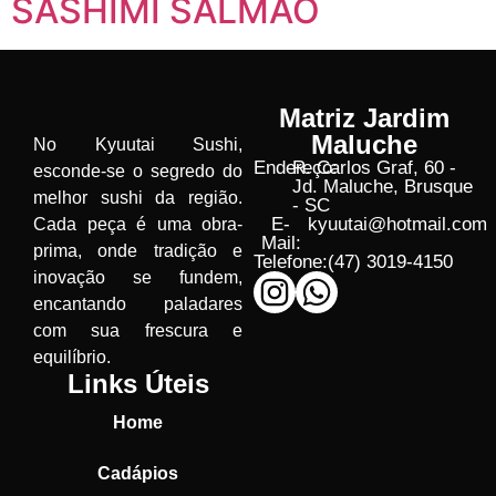
SASHIMI SALMÃO
Matriz Jardim
Maluche
No Kyuutai Sushi,
Endereço:
R. Carlos Graf, 60 -
esconde-se o segredo do
Jd. Maluche, Brusque
melhor sushi da região.
- SC
E-
kyuutai@hotmail.com
Cada peça é uma obra-
Mail:
prima, onde tradição e
Telefone:
(47) 3019-4150
inovação se fundem,
encantando paladares
com sua frescura e
equilíbrio.
Links Úteis
Home
Cadápios