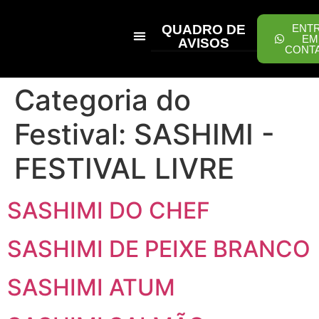
QUADRO DE
ENT
EM
AVISOS
CONT
PEÇA ONLINE
Categoria do
Festival:
SASHIMI -
FESTIVAL LIVRE
SASHIMI DO CHEF
SASHIMI DE PEIXE BRANCO
SASHIMI ATUM