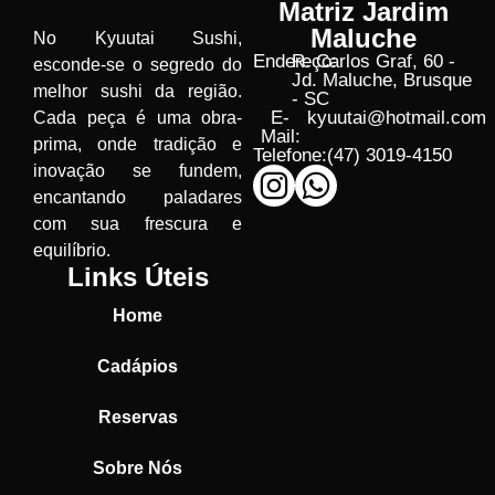
Matriz Jardim
Maluche
No Kyuutai Sushi,
Endereço:
R. Carlos Graf, 60 -
esconde-se o segredo do
Jd. Maluche, Brusque
melhor sushi da região.
- SC
E-
kyuutai@hotmail.com
Cada peça é uma obra-
Mail:
prima, onde tradição e
Telefone:
(47) 3019-4150
inovação se fundem,
encantando paladares
com sua frescura e
equilíbrio.
Links Úteis
Home
Cadápios
Reservas
Sobre Nós