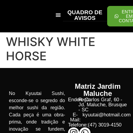
QUADRO DE
ENT
EM
AVISOS
CONT
PEÇA ONLINE
WHISKY WHITE
HORSE
Matriz Jardim
Maluche
No Kyuutai Sushi,
Endereço:
R. Carlos Graf, 60 -
esconde-se o segredo do
Jd. Maluche, Brusque
melhor sushi da região.
- SC
E-
kyuutai@hotmail.com
Cada peça é uma obra-
Mail:
prima, onde tradição e
Telefone:
(47) 3019-4150
inovação se fundem,