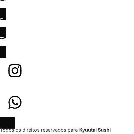
Endereço:
R. Carlos Graf, 60 - Jd. Maluche, Brusque - SC
E-Mail:
kyuutai@hotmail.com
Telefone:
(47) 3019-4150
Todos os direitos reservados para
Kyuutai Sushi