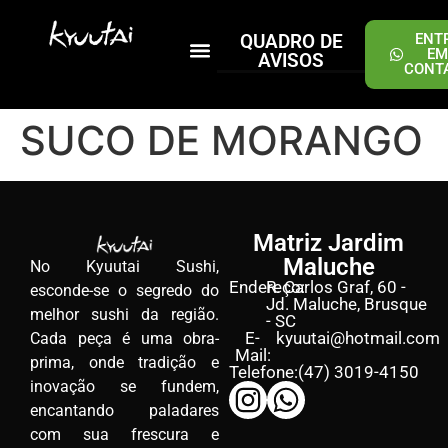
QUADRO DE
ENT
EM
AVISOS
CONT
PEÇA ONLINE
SUCO DE MORANGO
Matriz Jardim
Maluche
No Kyuutai Sushi,
Endereço:
R. Carlos Graf, 60 -
esconde-se o segredo do
Jd. Maluche, Brusque
melhor sushi da região.
- SC
E-
kyuutai@hotmail.com
Cada peça é uma obra-
Mail:
prima, onde tradição e
Telefone:
(47) 3019-4150
inovação se fundem,
encantando paladares
com sua frescura e