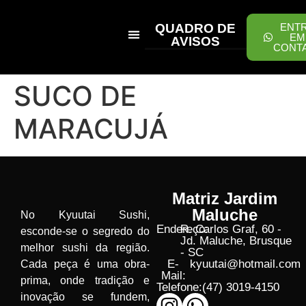
QUADRO DE
ENT
EM
AVISOS
CONT
PEÇA ONLINE
SUCO DE
MARACUJÁ
Matriz Jardim
Maluche
No Kyuutai Sushi,
Endereço:
R. Carlos Graf, 60 -
esconde-se o segredo do
Jd. Maluche, Brusque
melhor sushi da região.
- SC
E-
kyuutai@hotmail.com
Cada peça é uma obra-
Mail:
prima, onde tradição e
Telefone:
(47) 3019-4150
inovação se fundem,