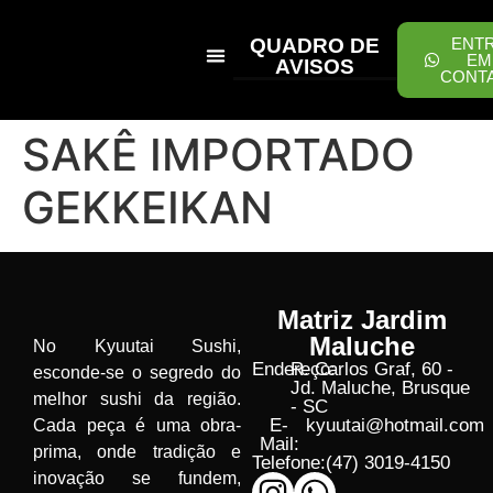
QUADRO DE
ENT
EM
AVISOS
CONT
PEÇA ONLINE
SAKÊ IMPORTADO
GEKKEIKAN
Matriz Jardim
Maluche
No Kyuutai Sushi,
Endereço:
R. Carlos Graf, 60 -
esconde-se o segredo do
Jd. Maluche, Brusque
melhor sushi da região.
- SC
E-
kyuutai@hotmail.com
Cada peça é uma obra-
Mail:
prima, onde tradição e
Telefone:
(47) 3019-4150
inovação se fundem,