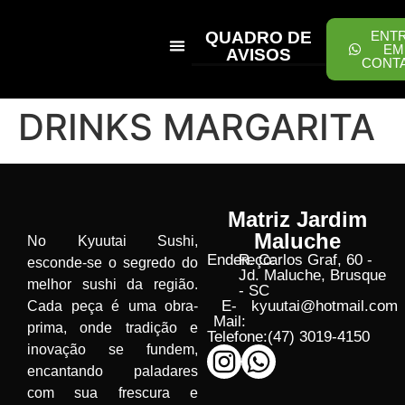
QUADRO DE
ENT
EM
AVISOS
CONT
PEÇA ONLINE
DRINKS MARGARITA
Matriz Jardim
Maluche
No Kyuutai Sushi,
Endereço:
R. Carlos Graf, 60 -
esconde-se o segredo do
Jd. Maluche, Brusque
melhor sushi da região.
- SC
E-
kyuutai@hotmail.com
Cada peça é uma obra-
Mail:
prima, onde tradição e
Telefone:
(47) 3019-4150
inovação se fundem,
encantando paladares
com sua frescura e