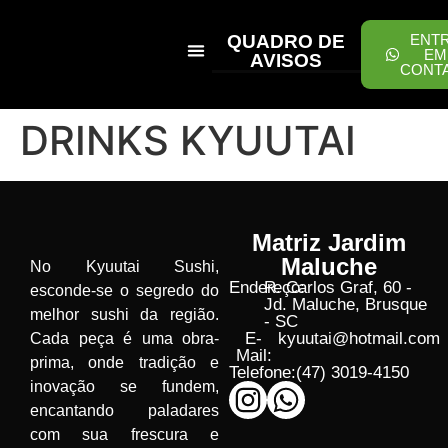
QUADRO DE
ENT
EM
AVISOS
CONT
PEÇA ONLINE
DRINKS KYUUTAI
Matriz Jardim
Maluche
No Kyuutai Sushi,
Endereço:
R. Carlos Graf, 60 -
esconde-se o segredo do
Jd. Maluche, Brusque
melhor sushi da região.
- SC
E-
kyuutai@hotmail.com
Cada peça é uma obra-
Mail:
prima, onde tradição e
Telefone:
(47) 3019-4150
inovação se fundem,
encantando paladares
com sua frescura e