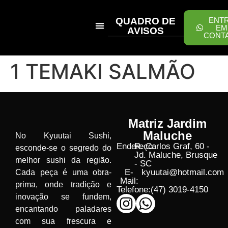
QUADRO DE
ENT
EM
AVISOS
CONT
PEÇA ONLINE
1 TEMAKI SALMÃO
Matriz Jardim
Maluche
No Kyuutai Sushi,
Endereço:
R. Carlos Graf, 60 -
esconde-se o segredo do
Jd. Maluche, Brusque
melhor sushi da região.
- SC
E-
kyuutai@hotmail.com
Cada peça é uma obra-
Mail:
prima, onde tradição e
Telefone:
(47) 3019-4150
inovação se fundem,
encantando paladares
com sua frescura e