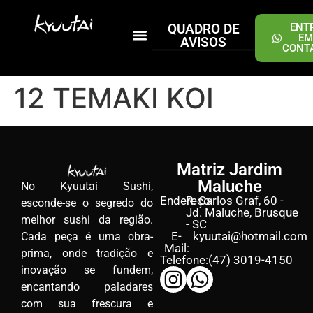
QUADRO DE
ENT
EM
AVISOS
CONT
PEÇA ONLINE
12 TEMAKI KOI
Matriz Jardim
Maluche
No Kyuutai Sushi,
Endereço:
R. Carlos Graf, 60 -
esconde-se o segredo do
Jd. Maluche, Brusque
melhor sushi da região.
- SC
E-
kyuutai@hotmail.com
Cada peça é uma obra-
Mail:
prima, onde tradição e
Telefone:
(47) 3019-4150
inovação se fundem,
encantando paladares
com sua frescura e