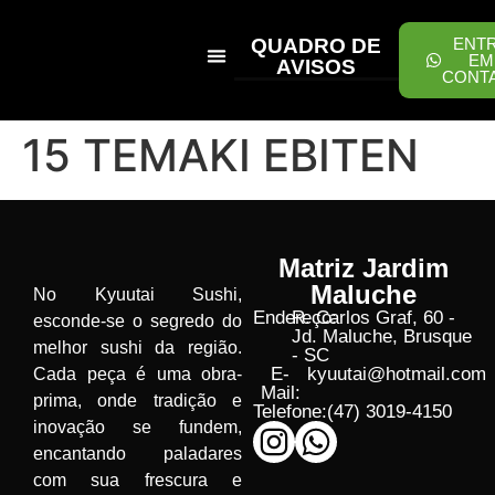
QUADRO DE
ENT
EM
AVISOS
CONT
PEÇA ONLINE
15 TEMAKI EBITEN
Matriz Jardim
Maluche
No Kyuutai Sushi,
Endereço:
R. Carlos Graf, 60 -
esconde-se o segredo do
Jd. Maluche, Brusque
melhor sushi da região.
- SC
E-
kyuutai@hotmail.com
Cada peça é uma obra-
Mail:
prima, onde tradição e
Telefone:
(47) 3019-4150
inovação se fundem,
encantando paladares
com sua frescura e