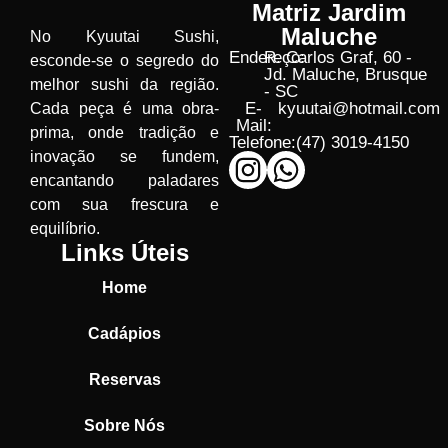
Matriz Jardim
Maluche
No Kyuutai Sushi,
Endereço:
R. Carlos Graf, 60 -
esconde-se o segredo do
Jd. Maluche, Brusque
melhor sushi da região.
- SC
E-
kyuutai@hotmail.com
Cada peça é uma obra-
Mail:
prima, onde tradição e
Telefone:
(47) 3019-4150
inovação se fundem,
encantando paladares
com sua frescura e
equilíbrio.
Links Úteis
Home
Cadápios
Reservas
Sobre Nós