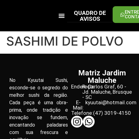
QUADRO DE
ENTRE
CONT
AVISOS
PEÇA ONLINE
SASHIMI DE POLVO
Matriz Jardim
Maluche
No Kyuutai Sushi,
Endereço:
R. Carlos Graf, 60 -
esconde-se o segredo do
Jd. Maluche, Brusque
melhor sushi da região.
- SC
E-
kyuutai@hotmail.com
Cada peça é uma obra-
Mail:
prima, onde tradição e
Telefone:
(47) 3019-4150
inovação se fundem,
encantando paladares
com sua frescura e