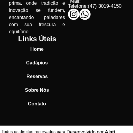
Mail:
prima, onde tradição e
Telefone:
(47) 3019-4150
inovação se fundem,
encantando paladares
com sua frescura e
equilíbrio.
Links Úteis
Home
Cadápios
Reservas
Sobre Nós
Contato
Todos os direitos reservados para
Desenvolvido por
Alsti