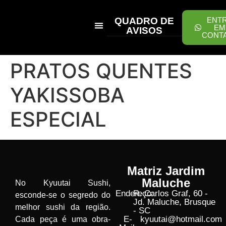
QUADRO DE
ENT
EM
AVISOS
CONT
PEÇA ONLINE
PRATOS QUENTES
YAKISSOBA
ESPECIAL
Matriz Jardim
Maluche
No Kyuutai Sushi,
Endereço:
R. Carlos Graf, 60 -
esconde-se o segredo do
Jd. Maluche, Brusque
melhor sushi da região.
- SC
E-
kyuutai@hotmail.com
Cada peça é uma obra-