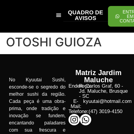
QUADRO DE
ENT
EM
AVISOS
CONT
PEÇA ONLINE
OTOSHI GUIOZA
Matriz Jardim
Maluche
No Kyuutai Sushi,
Endereço:
R. Carlos Graf, 60 -
esconde-se o segredo do
Jd. Maluche, Brusque
melhor sushi da região.
- SC
E-
kyuutai@hotmail.com
Cada peça é uma obra-
Mail:
prima, onde tradição e
Telefone:
(47) 3019-4150
inovação se fundem,
encantando paladares
com sua frescura e