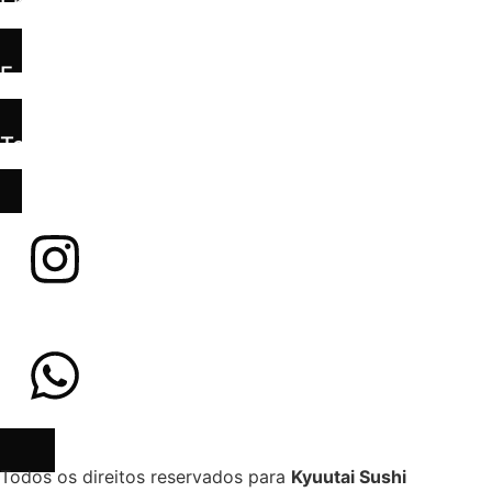
Endereço:
R. Carlos Graf, 60 - Jd. Maluche, Brusque - SC
E-Mail:
kyuutai@hotmail.com
Telefone:
(47) 3019-4150
Todos os direitos reservados para
Kyuutai Sushi