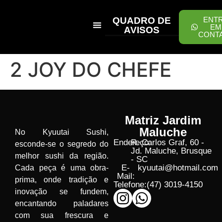
QUADRO DE
ENT
EM
AVISOS
CONT
PEÇA ONLINE
2 JOY DO CHEFE
Matriz Jardim
Maluche
No Kyuutai Sushi,
Endereço:
R. Carlos Graf, 60 -
esconde-se o segredo do
Jd. Maluche, Brusque
melhor sushi da região.
- SC
E-
kyuutai@hotmail.com
Cada peça é uma obra-
Mail:
prima, onde tradição e
Telefone:
(47) 3019-4150
inovação se fundem,
encantando paladares
com sua frescura e