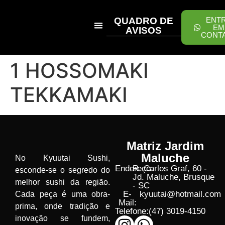
QUADRO DE
ENT
EM
AVISOS
CONT
PEÇA ONLINE
1 HOSSOMAKI
TEKKAMAKI
Matriz Jardim
Maluche
No Kyuutai Sushi,
Endereço:
R. Carlos Graf, 60 -
esconde-se o segredo do
Jd. Maluche, Brusque
melhor sushi da região.
- SC
E-
kyuutai@hotmail.com
Cada peça é uma obra-
Mail:
prima, onde tradição e
Telefone:
(47) 3019-4150
inovação se fundem,