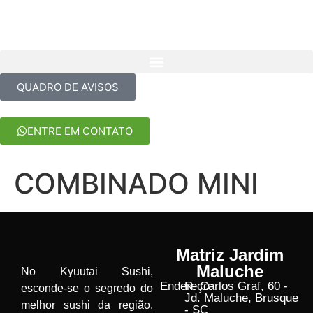
QUADRO DE AVISOS
ENTRE EM CONTATO
COMBINADO MINI
Matriz Jardim
Maluche
No Kyuutai Sushi,
Endereço:
R. Carlos Graf, 60 -
esconde-se o segredo do
Jd. Maluche, Brusque
melhor sushi da região.
- SC