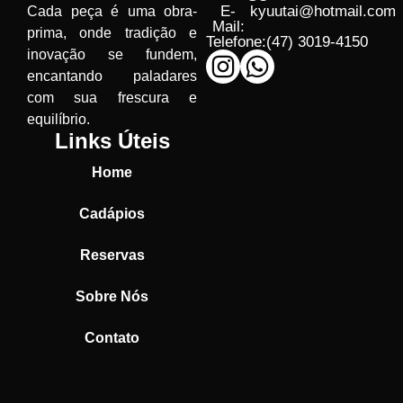
E-
kyuutai@hotmail.com
Cada peça é uma obra-
Mail:
prima, onde tradição e
Telefone:
(47) 3019-4150
inovação se fundem,
encantando paladares
com sua frescura e
equilíbrio.
Links Úteis
Home
Cadápios
Reservas
Sobre Nós
Contato